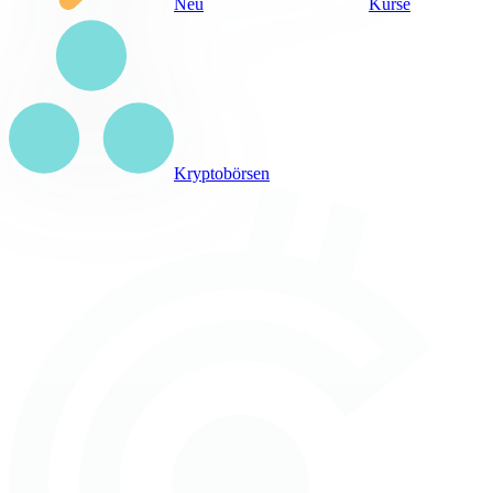
Neu
Kurse
Kryptobörsen