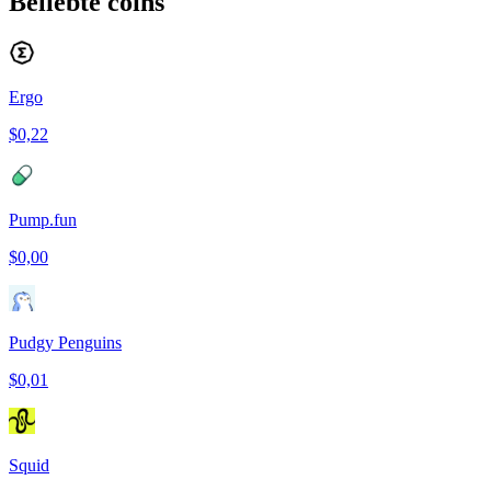
Beliebte coins
Ergo
$0,22
Pump.fun
$0,00
Pudgy Penguins
$0,01
Squid